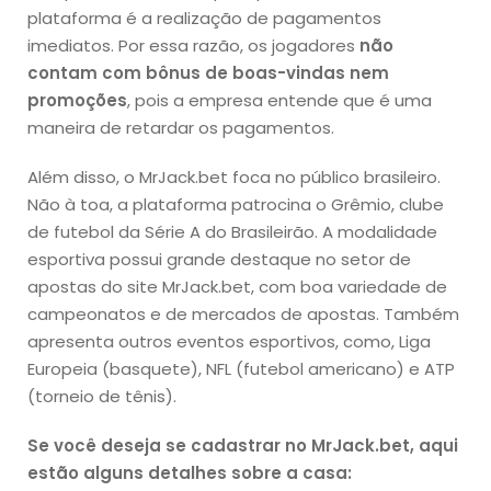
plataforma é a realização de pagamentos
imediatos. Por essa razão, os jogadores
não
contam com bônus de boas-vindas nem
promoções
, pois a empresa entende que é uma
maneira de retardar os pagamentos.
Além disso, o MrJack.bet foca no
público brasileiro.
Não à toa, a plataforma patrocina o Grêmio, clube
de futebol da Série A do Brasileirão. A modalidade
esportiva possui grande destaque no setor de
apostas do site MrJack.bet, com boa variedade de
campeonatos e de mercados de apostas. Também
apresenta outros eventos esportivos, como, Liga
Europeia (basquete),
NFL (futebol americano) e ATP
(torneio de tênis).
Se você deseja se cadastrar no MrJack.bet, aqui
estão alguns detalhes sobre a casa: