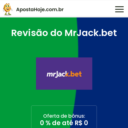
Revisão do MrJack.bet
Oferta de bônus:
0 % de até R$ 0