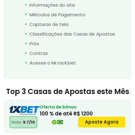
Informações do site
Métodos de Pagamento
Capturas de tela
Classificações das Casas de Apostas
Prós
Contras
Acesse o MrJack.bet
Faça o Registro
Preencha o Formulário
Top 3 Casas de Apostas este Mês
Crie a Conta
Oferta de bônus:
100 % de até R$ 1200
Aposte Agora
Nota:
9.7/10