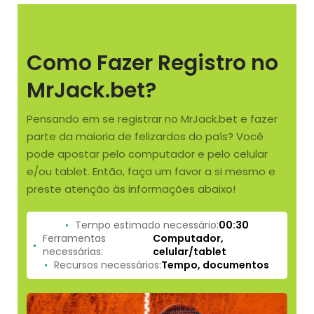
Como Fazer Registro no
MrJack.bet?
Pensando em se registrar no MrJack.bet e fazer
parte da maioria de felizardos do país? Você
pode apostar pelo computador e pelo celular
e/ou tablet. Então, faça um favor a si mesmo e
preste atenção às informações abaixo!
Tempo estimado necessário:
00:30
Ferramentas
Computador,
necessárias:
celular/tablet
Recursos necessários:
Tempo, documentos