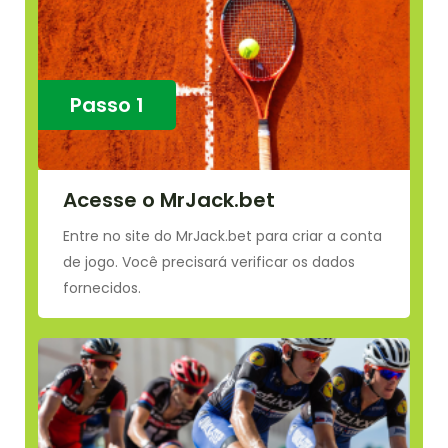
Passo 1
Acesse o MrJack.bet
Entre no site do MrJack.bet para criar a conta
de jogo. Você precisará verificar os dados
fornecidos.