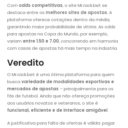
Com
odds competitivas
, o site MrJack.bet se
destaca entre os
melhores sites de apostas
. A
plataforma oferece cotações dentro da média,
garantindo maior probabilidade de vitória. As odds
para apostas na Copa do Mundo, por exemplo,
variam
entre 1.50 e 7.00
, concorrendo em harmonia
com casas de apostas há mais tempo na indústria.
Veredito
O MrJack.bet é uma ótima plataforma para quem
busca
variedade de modalidades esportivas e
mercados de apostas
– principalmente para os
fãs de futebol. Ainda que não ofereça promoções
aos usuários novatos e veteranos, o site é
funcional, eficiente e de interface amigável
.
A justificativa para falta de ofertas é válida: pagar