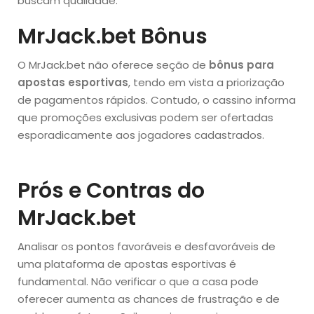
buscam qualidade.
MrJack.bet Bônus
O MrJack.bet não oferece seção de
bônus para
apostas esportivas
, tendo em vista a priorização
de pagamentos rápidos. Contudo, o cassino informa
que promoções exclusivas podem ser ofertadas
esporadicamente aos jogadores cadastrados.
Prós e Contras do
MrJack.bet
Analisar os pontos favoráveis e desfavoráveis de
uma plataforma de apostas esportivas é
fundamental. Não verificar o que a casa pode
oferecer aumenta as chances de frustração e de