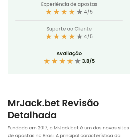
Experiência de apostas
4/5
Suporte ao Cliente
4/5
Avaliação
3.8/5
MrJack.bet Revisão
Detalhada
Fundado em 2017, o MrJack.bet é um dos novos sites
de apostas no Brasi. A principal característica da