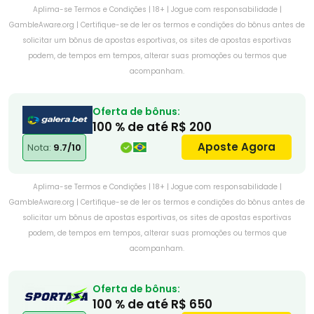
Aplima-se Termos e Condições | 18+ | Jogue com responsabilidade |
GambleAware.org | Certifique-se de ler os termos e condições do bônus antes de
solicitar um bônus de apostas esportivas, os sites de apostas esportivas
podem, de tempos em tempos, alterar suas promoções ou termos que
acompanham.
Oferta de bônus:
100 % de até R$ 200
Aposte Agora
Nota:
9.7/10
Aplima-se Termos e Condições | 18+ | Jogue com responsabilidade |
GambleAware.org | Certifique-se de ler os termos e condições do bônus antes de
solicitar um bônus de apostas esportivas, os sites de apostas esportivas
podem, de tempos em tempos, alterar suas promoções ou termos que
acompanham.
Oferta de bônus:
100 % de até R$ 650