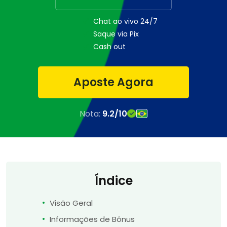
Chat ao vivo 24/7
Saque via Pix
Cash out
Aposte Agora
Nota:
9.2/10
Índice
Visão Geral
Informações de Bônus