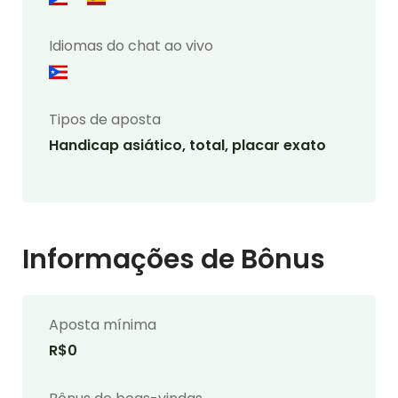
Idiomas do chat ao vivo
Tipos de aposta
Handicap asiático, total, placar exato
Informações de Bônus
Aposta mínima
R$0