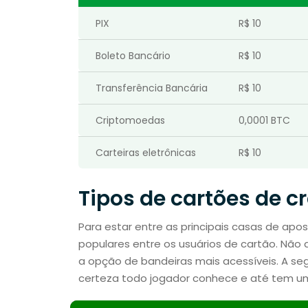
PIX
R$ 10
Boleto Bancário
R$ 10
Transferência Bancária
R$ 10
Criptomoedas
0,0001 BTC
Carteiras eletrônicas
R$ 10
Tipos de cartões de c
Para estar entre as principais casas de apo
populares entre os usuários de cartão. Não 
a opção de bandeiras mais acessíveis. A se
certeza todo jogador conhece e até tem um 