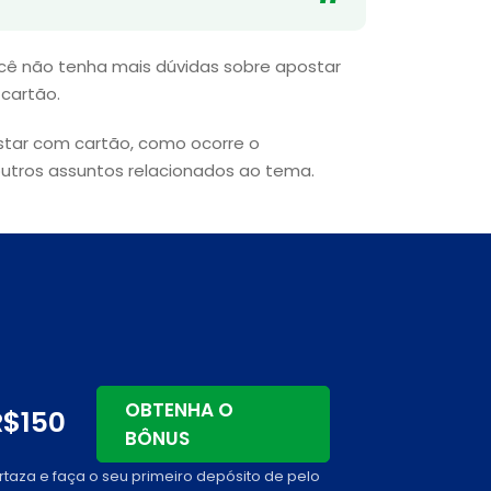
cê não tenha mais dúvidas sobre apostar
 cartão.
ostar com cartão, como ocorre o
utros assuntos relacionados ao tema.
OBTENHA O
R$150
BÔNUS
rtaza e faça o seu primeiro depósito de pelo