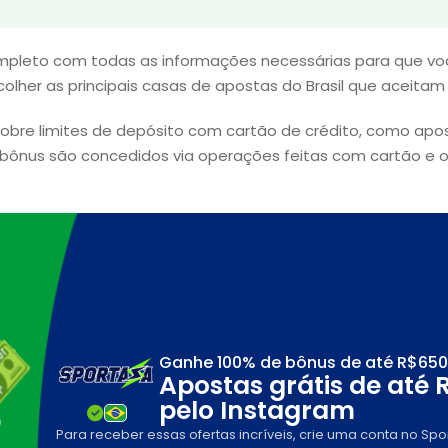
ompleto com todas as informações necessárias para que vo
lher as principais casas de apostas do Brasil que aceitam
sobre limites de depósito com cartão de crédito, como ap
bônus são concedidos via operações feitas com cartão e o
Ganhe 100% de bônus de até R$650
Apostas grátis de até 
pelo Instagram
Para receber essas ofertas incríveis, crie uma conta no Spo