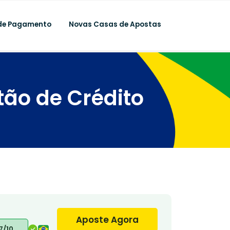
 de Pagamento
Novas Casas de Apostas
ão de Crédito
Aposte Agora
7/10