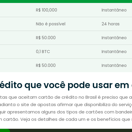
R$ 100,000
Instantâneo
Não é possível
24 horas
R$ 50.000
Instantâneo
0,1 BTC
Instantâneo
R$ 50.000
Instantâneo
rédito que você pode usar em
stas que aceitam cartão de crédito no Brasil é preciso que
adianta o site de apostas afirmar que disponibiliza do serv
guir apresentamos alguns dos tipos de cartões com bandeir
cartão. Veja os detalhes de cada um e os benefícios que 