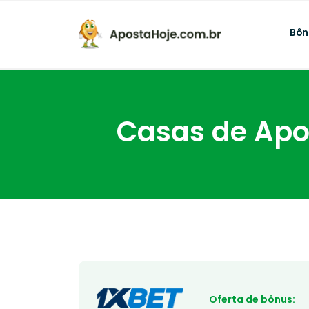
Bôn
Casas de Apo
Oferta de bônus: