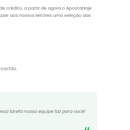
 crédito, a partir de agora o ApostaHoje
razer aos nossos leitores uma seleção das
 cartão.
ssa tarefa nossa equipe faz para você!