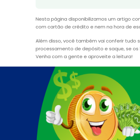
Nesta página disponibilizamos um artigo c
com cartão de crédito e nem na hora de esco
Além disso, você também vai conferir tudo 
processamento de depósito e saque, se os 
Venha com a gente e aproveite a leitura!