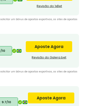
Revisão do 1xBet
solicitar um bônus de apostas esportivas, os sites de apostas
Aposte Agora
7/10
Revisão do Galera.bet
solicitar um bônus de apostas esportivas, os sites de apostas
Aposte Agora
:
9.7/10