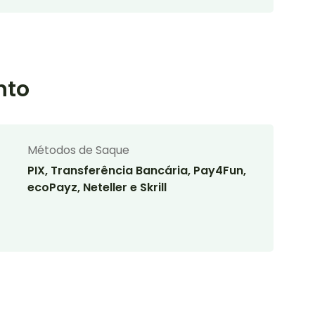
nto
Métodos de Saque
PIX, Transferência Bancária, Pay4Fun,
ecoPayz, Neteller e Skrill