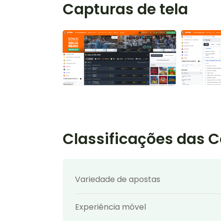
Capturas de tela
Classificações das 
Variedade de apostas
Experiência móvel