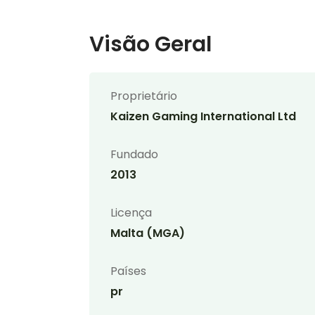
Visão Geral
Proprietário
Kaizen Gaming International Ltd
Fundado
2013
Licença
Malta (MGA)
Países
pr