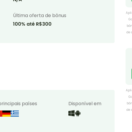
Apl
Última oferta de bônus
Ga
100% até R$300
bôn
de 
Apl
Ga
principais países
Disponível em
bôn
de 