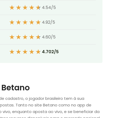
4.54/5
4.92/5
4.60/5
4.702/5
 Betano
de cadastro, o jogador brasileiro tem à sua
postas. Tanto no site Betano como no app de
o vivo, enquanto aposta ao vivo, e se beneficiar da