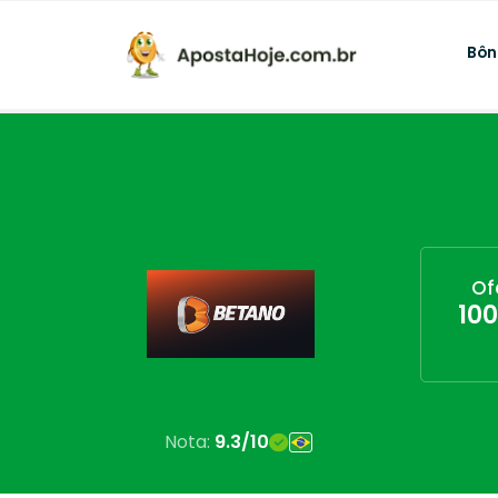
Bôn
Of
100
Nota:
9.3/10