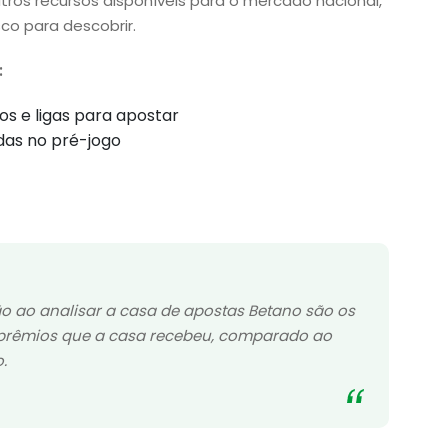
os recursos disponíveis para o mercado nacional,
co para descobrir.
:
os e ligas para apostar
das no pré-jogo
 ao analisar a casa de apostas Betano são os
 prêmios que a casa recebeu, comparado ao
.