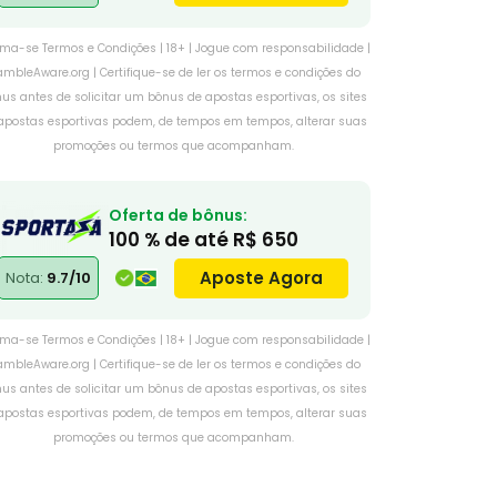
ima-se Termos e Condições | 18+ | Jogue com responsabilidade |
mbleAware.org | Certifique-se de ler os termos e condições do
us antes de solicitar um bônus de apostas esportivas, os sites
apostas esportivas podem, de tempos em tempos, alterar suas
promoções ou termos que acompanham.
Oferta de bônus:
100 % de até R$ 650
Aposte Agora
Nota:
9.7/10
ima-se Termos e Condições | 18+ | Jogue com responsabilidade |
mbleAware.org | Certifique-se de ler os termos e condições do
us antes de solicitar um bônus de apostas esportivas, os sites
apostas esportivas podem, de tempos em tempos, alterar suas
promoções ou termos que acompanham.