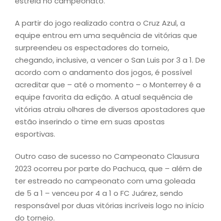
estreia no campeonato.
A partir do jogo realizado contra o Cruz Azul, a
equipe entrou em uma sequência de vitórias que
surpreendeu os espectadores do torneio,
chegando, inclusive, a vencer o San Luis por 3 a 1. De
acordo com o andamento dos jogos, é possível
acreditar que – até o momento – o Monterrey é a
equipe favorita da edição. A atual sequência de
vitórias atraiu olhares de diversos apostadores que
estão inserindo o time em suas apostas
esportivas.
Outro caso de sucesso no Campeonato Clausura
2023 ocorreu por parte do Pachuca, que – além de
ter estreado no campeonato com uma goleada
de 5 a 1 – venceu por 4 a 1 o FC Juárez, sendo
responsável por duas vitórias incríveis logo no início
do torneio.