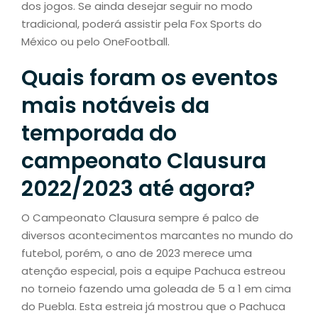
dos jogos. Se ainda desejar seguir no modo
tradicional, poderá assistir pela Fox Sports do
México ou pelo OneFootball.
Quais foram os eventos
mais notáveis da
temporada do
campeonato Clausura
2022/2023 até agora?
O Campeonato Clausura sempre é palco de
diversos acontecimentos marcantes no mundo do
futebol, porém, o ano de 2023 merece uma
atenção especial, pois a equipe Pachuca estreou
no torneio fazendo uma goleada de 5 a 1 em cima
do Puebla. Esta estreia já mostrou que o Pachuca