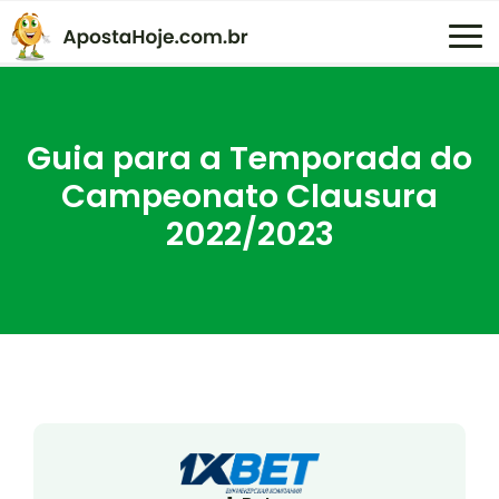
Guia para a Temporada do
Campeonato Clausura
2022/2023