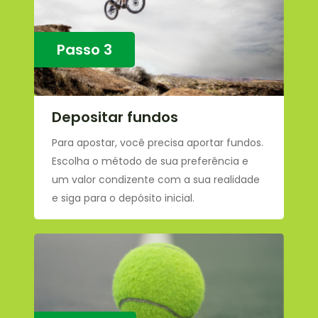
Passo 3
Depositar fundos
Para apostar, você precisa aportar fundos.
Escolha o método de sua preferência e
um valor condizente com a sua realidade
e siga para o depósito inicial.