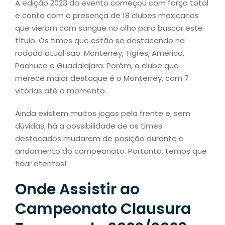
A edição 2023 do evento começou com força total
e conta com a presença de 18 clubes mexicanos
que vieram com sangue no olho para buscar este
título. Os times que estão se destacando na
rodada atual são: Monterrey, Tigres, América,
Pachuca e Guadalajara. Porém, o clube que
merece maior destaque é o Monterrey, com 7
vitórias até o momento.
Ainda existem muitos jogos pela frente e, sem
dúvidas, há a possibilidade de os times
destacados mudarem de posição durante o
andamento do campeonato. Portanto, temos que
ficar atentos!
Onde Assistir ao
Campeonato Clausura