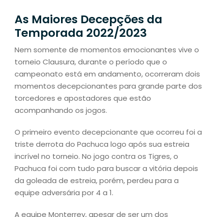
As Maiores Decepções da
Temporada 2022/2023
Nem somente de momentos emocionantes vive o
torneio Clausura, durante o período que o
campeonato está em andamento, ocorreram dois
momentos decepcionantes para grande parte dos
torcedores e apostadores que estão
acompanhando os jogos.
O primeiro evento decepcionante que ocorreu foi a
triste derrota do Pachuca logo após sua estreia
incrível no torneio. No jogo contra os Tigres, o
Pachuca foi com tudo para buscar a vitória depois
da goleada de estreia, porém, perdeu para a
equipe adversária por 4 a 1.
A equipe Monterrey, apesar de ser um dos