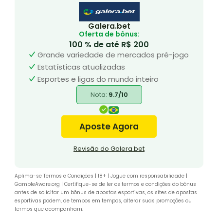
Galera.bet
Oferta de bônus:
100 % de até R$ 200
Grande variedade de mercados pré-jogo
Estatísticas atualizadas
Esportes e ligas do mundo inteiro
Nota:
9.7/10
Aposte Agora
Revisão do Galera.bet
Aplima-se Termos e Condições | 18+ | Jogue com responsabilidade |
GambleAware.org | Certifique-se de ler os termos e condições do bônus
antes de solicitar um bônus de apostas esportivas, os sites de apostas
esportivas podem, de tempos em tempos, alterar suas promoções ou
termos que acompanham.