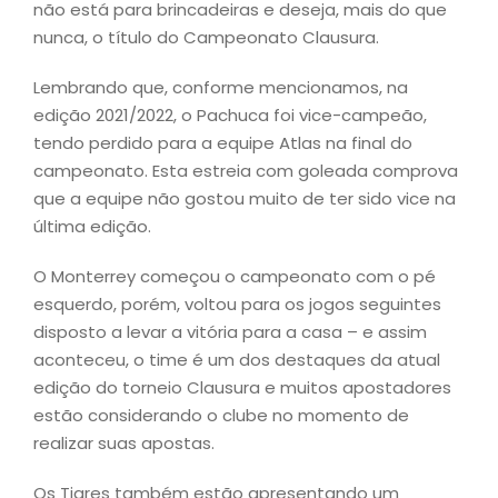
não está para brincadeiras e deseja, mais do que
nunca, o título do Campeonato Clausura.
Lembrando que, conforme mencionamos, na
edição 2021/2022, o Pachuca foi vice-campeão,
tendo perdido para a equipe Atlas na final do
campeonato. Esta estreia com goleada comprova
que a equipe não gostou muito de ter sido vice na
última edição.
O Monterrey começou o campeonato com o pé
esquerdo, porém, voltou para os jogos seguintes
disposto a levar a vitória para a casa – e assim
aconteceu, o time é um dos destaques da atual
edição do torneio Clausura e muitos apostadores
estão considerando o clube no momento de
realizar suas apostas.
Os Tigres também estão apresentando um