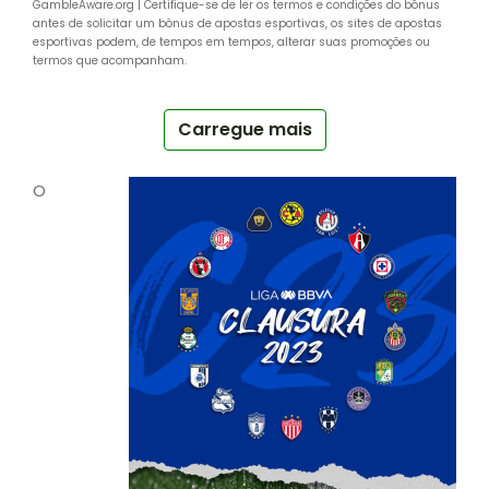
GambleAware.org | Certifique-se de ler os termos e condições do bônus
antes de solicitar um bônus de apostas esportivas, os sites de apostas
esportivas podem, de tempos em tempos, alterar suas promoções ou
termos que acompanham.
Carregue mais
O