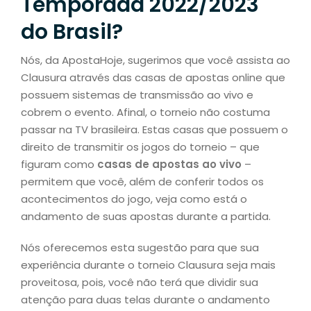
Temporada 2022/2023
do Brasil?
Nós, da ApostaHoje, sugerimos que você assista ao
Clausura através das casas de apostas online que
possuem sistemas de transmissão ao vivo e
cobrem o evento. Afinal, o torneio não costuma
passar na TV brasileira. Estas casas que possuem o
direito de transmitir os jogos do torneio – que
figuram como
casas de apostas ao vivo
–
permitem que você, além de conferir todos os
acontecimentos do jogo, veja como está o
andamento de suas apostas durante a partida.
Nós oferecemos esta sugestão para que sua
experiência durante o torneio Clausura seja mais
proveitosa, pois, você não terá que dividir sua
atenção para duas telas durante o andamento