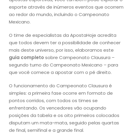
esporte através de inúmeros eventos que ocorrem
ao redor do mundo, incluindo o Campeonato
Mexicano.
O time de especialistas da ApostaHoje acredita
que todos devem ter a possibilidade de conhecer
mais deste universo, por isso, elaboramos este
guia completo
sobre Campeonato Clausura –
segundo turno do Campeonato Mexicano – para
que você comece a apostar com o pé direito.
O funcionamento do Campeonato Clausura é
simples: a primeira fase ocorre em formato de
pontos corridos, com todos os times se
enfrentando. Os vencedores vão ocupando
posições da tabela e os oito primeiros colocados
disputam um mata-mata, seguido pelas quartas
de final, semifinal e a grande final.