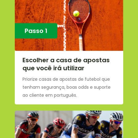
Passo 1
Escolher a casa de apostas
que você irá utilizar
Priorize casas de apostas de futebol que
tenham segurança, boas odds e suporte
ao cliente em português.