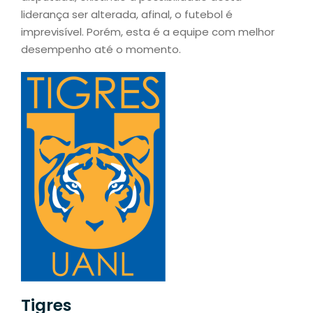
liderança ser alterada, afinal, o futebol é
imprevisível. Porém, esta é a equipe com melhor
desempenho até o momento.
Tigres