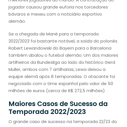
jogador causou grande euforia nos torcedores
bávaros e mexeu com o noticiário esportivo
alemão.
Se a chegada de Mané para a temporada
2022/2023 foi bastante notável, a saída do polonês
Robert Lewandowski do Bayern para o Barcelona
também abalou o futebol alemão. Um dos maiores
artilheiros da Bundesliga ao lado do histórico Gerd
Muller, ambos com 7 artilharias, Lewa deixou a
equipe alemã após 8 temporadas. O atacante foi
negociado com o time espanhol pelo valor de 50
milhões de euros (cerca de R$ 272,5 milhões)
Maiores Casos de Sucesso da
Temporada 2022/2023
O grande caso de sucesso na temporada 22/23 do