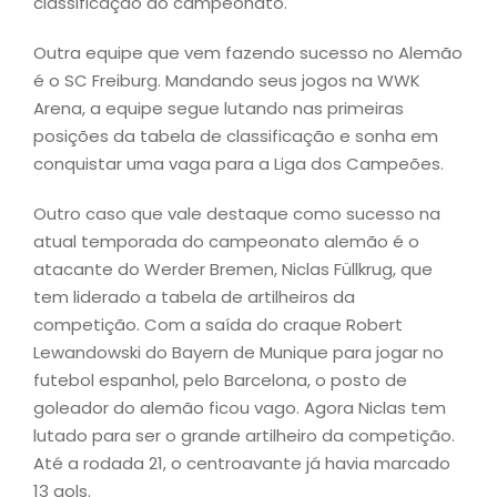
classificação do campeonato.
Outra equipe que vem fazendo sucesso no Alemão
é o SC Freiburg. Mandando seus jogos na WWK
Arena, a equipe segue lutando nas primeiras
posições da tabela de classificação e sonha em
conquistar uma vaga para a Liga dos Campeões.
Outro caso que vale destaque como sucesso na
atual temporada do campeonato alemão é o
atacante do Werder Bremen, Niclas Füllkrug, que
tem liderado a tabela de artilheiros da
competição. Com a saída do craque Robert
Lewandowski do Bayern de Munique para jogar no
futebol espanhol, pelo Barcelona, o posto de
goleador do alemão ficou vago. Agora Niclas tem
lutado para ser o grande artilheiro da competição.
Até a rodada 21, o centroavante já havia marcado
13 gols.