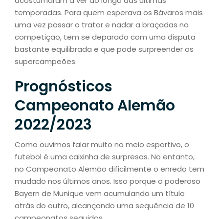
acostumaram a ver ao longo das últimas
temporadas. Para quem esperava os Bávaros mais
uma vez passar o trator e nadar a braçadas na
competição, tem se deparado com uma disputa
bastante equilibrada e que pode surpreender os
supercampeões.
Prognósticos
Campeonato Alemão
2022/2023
Como ouvimos falar muito no meio esportivo, o
futebol é uma caixinha de surpresas. No entanto,
no Campeonato Alemão dificilmente o enredo tem
mudado nos últimos anos. Isso porque o poderoso
Bayern de Munique vem acumulando um título
atrás do outro, alcançando uma sequência de 10
campeonatos seguidos.