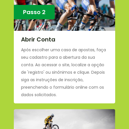
Passo 2
Abrir Conta
Após escolher uma casa de apostas, faça
seu cadastro para a abertura da sua
conta. Ao acessar o site, localize a opção
de 'registro' ou sinônimos e clique. Depois
siga as instruções de inscrição,
preenchendo o formulário online com os
dados solicitados.