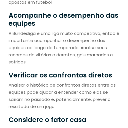
apostas em futebol.
Acompanhe o desempenho das
equipes
A Bundesliga é uma liga muito competitiva, então é
importante acompanhar o desempenho das
equipes ao longo da temporada. Analise seus
recordes de vitórias e derrotas, gols marcados e
sofridos.
Verificar os confrontos diretos
Analisar o histórico de confrontos diretos entre as
equipes pode ajudar a entender como elas se
saíram no passado e, potencialmente, prever o
resultado de um jogo.
Considere o fator casa