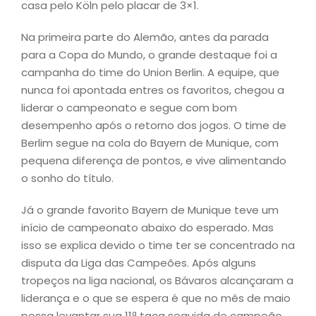
casa pelo Köln pelo placar de 3×1.
Na primeira parte do Alemão, antes da parada
para a Copa do Mundo, o grande destaque foi a
campanha do time do Union Berlin. A equipe, que
nunca foi apontada entres os favoritos, chegou a
liderar o campeonato e segue com bom
desempenho após o retorno dos jogos. O time de
Berlim segue na cola do Bayern de Munique, com
pequena diferença de pontos, e vive alimentando
o sonho do título.
Já o grande favorito Bayern de Munique teve um
início de campeonato abaixo do esperado. Mas
isso se explica devido o time ter se concentrado na
disputa da Liga das Campeões. Após alguns
tropeços na liga nacional, os Bávaros alcançaram a
liderança e o que se espera é que no mês de maio
possa levantar sua 11ª taça seguida de campeão.