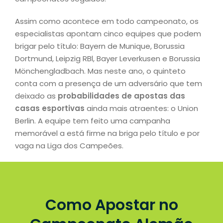
Assim como acontece em todo campeonato, os
especialistas apontam cinco equipes que podem
brigar pelo título: Bayern de Munique, Borussia
Dortmund, Leipzig RBl, Bayer Leverkusen e Borussia
Mönchengladbach. Mas neste ano, o quinteto
conta com a presença de um adversário que tem
deixado as
probabilidades de apostas das
casas esportivas
ainda mais atraentes: o Union
Berlin. A equipe tem feito uma campanha
memorável a está firme na briga pelo título e por
vaga na Liga dos Campeões.
Como Apostar no