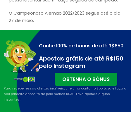
O Campeonato Alemão 2022/2023 segue até o dia
27 de maio.
Ganhe 100% de bônus de até R$650
Apostas grátis de até R$150 
pelo Instagram
OBTENHA O BÔNUS
Para receber essas ofertas incríveis, crie uma conta no Sportaza e faça o
seu primeiro depósito de pelo menos R$30. Leva apenas alguns
instantes!