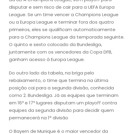
disputar e sem risco de cair para a UEFA Europa
League. Se um time vencer a Champions League
ou a Europa League e terminar fora dos quatro
primeiros, eles se qualificam automaticamente
para a Champions League da temporada seguinte.
O quinto e sexto colocado da Bundesliga,
juntamente com os vencedores da Copa DFB,
ganham acesso à Europa League.
Do outro lado da tabela, na briga pelo
rebaixamento, o time que termina na última
posição cai para a segunda divisão, conhecida
como 2. Bundesliga. Já as equipes que terminam
em 16º e 17º lugares disputam um playoff contra
equipes da segunda divisão para decidir quem
permanecerá na 1ª divisão
O Bayern de Munique é o maior vencedor da