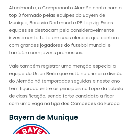
Atualmente, o Campeonato Alemão conta com o
top 3 formado pelas equipes do Bayern de
Munique, Borussia Dortmund e RB Leipzig. Essas
equipes se destacam pelo consideravelmente
investimento feito em seus elencos que contam
com grandes jogadores do futebol mundial e
também com jovens promessas.
Vale também registrar uma menção especial a
equipe do Union Berlin que está na primeira divisão
do Alemão há temporadas seguidas e neste ano
tem figurado entre os principais no topo da tabela
de classificação, sendo forte candidato a ficar
com uma vaga na Liga dos Campeões da Europa.
Bayern de Munique