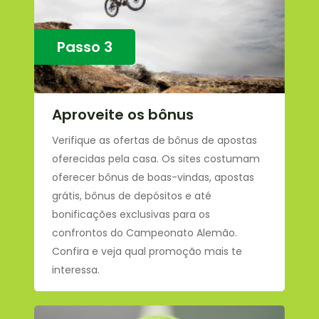
Passo 3
Aproveite os bônus
Verifique as ofertas de bônus de apostas
oferecidas pela casa. Os sites costumam
oferecer bônus de boas-vindas, apostas
grátis, bônus de depósitos e até
bonificações exclusivas para os
confrontos do Campeonato Alemão.
Confira e veja qual promoção mais te
interessa.