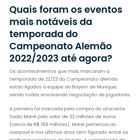
Quais foram os eventos
mais notáveis ​​da
temporada do
Campeonato Alemão
2022/2023 até agora?
Os acontecimentos que mais marcaram a
temporada de 22/23 do Campeonato alemão
estão ligados a equipe do Bayern de Munique,
sendo todas envolvendo negociação de jogadores.
A primeira foi marcada pela compra do atacante
Sadio Mané pelo valor de 32 milhões de euros
(cerca de R$ 169 milhões). Mané pertencia ao
Liverpool e nos últimos anos tem figurado entre os
melhores jogadores do mundo. A contratação do