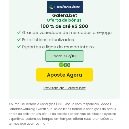
Galera.bet
Oferta de bônus:
100 % de até R$ 200
Grande variedade de mercados pré-jogo
Estatísticas atualizadas
Esportes e ligas do mundo inteiro
Nota:
9.7/10
Aposte Agora
Revisão do Galera.bet
Aplima-se Termos e Condições | 18+ | Jogue com responsabilidade |
GambleAware.org | Certifique-se de ler os termos e condições do bônus
antes de solicitar um bônus de apostas esportivas, os sites de apostas
esportivas podem, de tempos em tempos, alterar suas promoções ou
termos que acompanham.