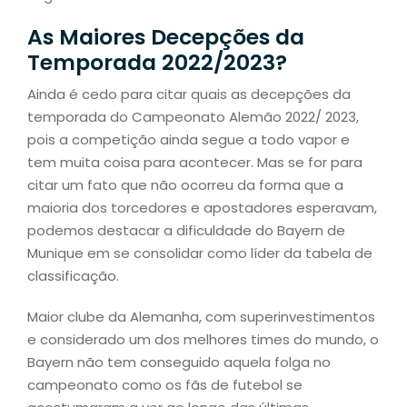
As Maiores Decepções da
Temporada 2022/2023?
Ainda é cedo para citar quais as decepções da
temporada do Campeonato Alemão 2022/ 2023,
pois a competição ainda segue a todo vapor e
tem muita coisa para acontecer. Mas se for para
citar um fato que não ocorreu da forma que a
maioria dos torcedores e apostadores esperavam,
podemos destacar a dificuldade do Bayern de
Munique em se consolidar como líder da tabela de
classificação.
Maior clube da Alemanha, com superinvestimentos
e considerado um dos melhores times do mundo, o
Bayern não tem conseguido aquela folga no
campeonato como os fãs de futebol se